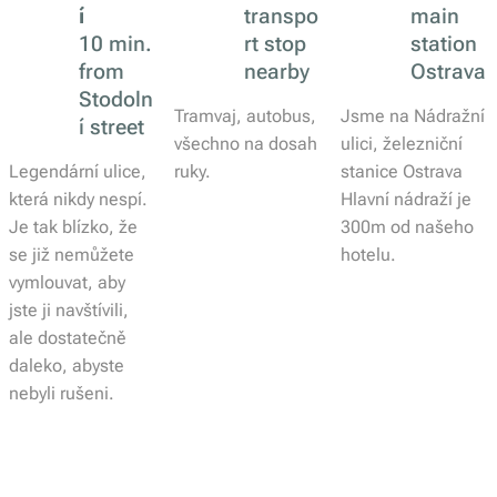
í
transpo
main
10 min.
rt stop
station
from
nearby
Ostrava
Stodoln
Tramvaj, autobus,
Jsme na Nádražní
í street
všechno na dosah
ulici, železniční
Legendární ulice,
ruky.
stanice Ostrava
která nikdy nespí.
Hlavní nádraží je
Je tak blízko, že
300m od našeho
se již nemůžete
hotelu.
vymlouvat, aby
jste ji navštívili,
ale dostatečně
daleko, abyste
nebyli rušeni.