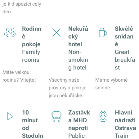
je k dispozici celý
den.
Rodinn
Nekuřá
Skvělé
é
cký
snídan
pokoje
hotel
ě
Family
Non-
Great
rooms
smokin
breakfa
g hotel
st
Máte velkou
rodinu? Vítejte!
Všechny naše
Máme výborné
prostory a pokoje
snídně.
jsou nekuřácké.
10
Zastávk
Hlavní
minut
a MHD
nádraží
od
naproti
Ostrava
Stodoln
Public
Train