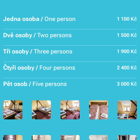
Jedna osoba /
One person
1 100 Kč
Dvě osoby /
Two persons
1 500 Kč
Tři osoby /
Three persons
1 900 Kč
Čtyři osoby /
Four persons
2 400 Kč
Pět osob /
Five persons
3 000 Kč